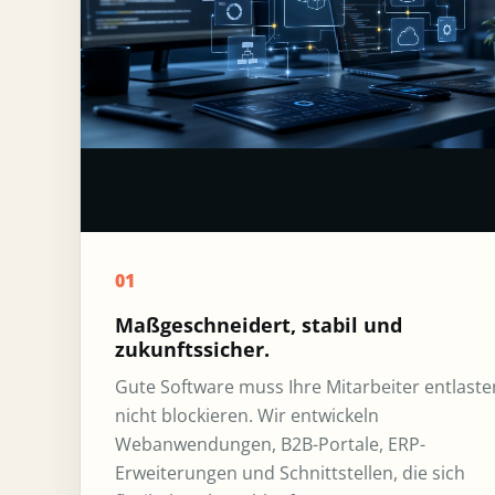
01
Maßgeschneidert, stabil und
zukunftssicher.
Gute Software muss Ihre Mitarbeiter entlaste
nicht blockieren. Wir entwickeln
Webanwendungen, B2B-Portale, ERP-
Erweiterungen und Schnittstellen, die sich