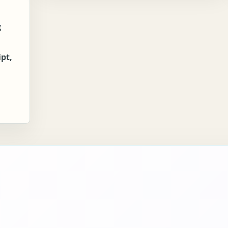
g
ipt,