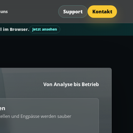
Support
Kontakt
 uns
l im Browser.
Jetzt ansehen
Von Analyse bis Betrieb
en
stellen und Engpässe werden sauber