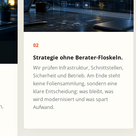
02
Strategie ohne Berater-Floskeln.
Wir prüfen Infrastruktur, Schnittstellen,
Sicherheit und Betrieb. Am Ende steht
keine Foliensammlung, sondern eine
klare Entscheidung: was bleibt, was
wird modernisiert und was spart
n,
Aufwand.