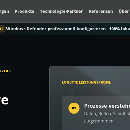
ngen
Produkte
Technologie-Partner
Referenzen
Über
Windows Defender professionell konfigurieren - 100% loka
IT
ETZLAR
d
LOGBYTE LEISTUNGSPROFIL
re
Prozesse versteh
01
Daten, Rollen, Schnitt
aufgenommen.