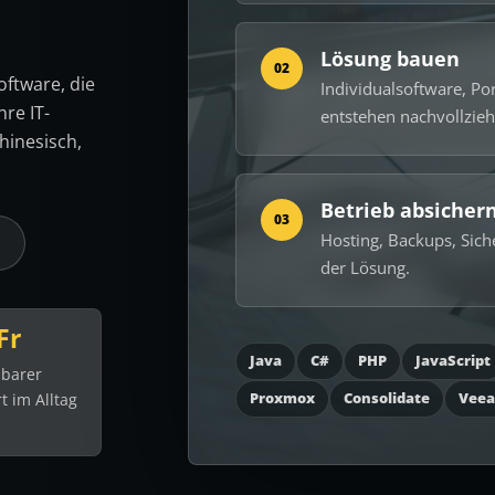
Lösung bauen
02
oftware, die
Individualsoftware, Po
hre IT-
entstehen nachvollzieh
hinesisch,
Betrieb absicher
03
Hosting, Backups, Sich
n
der Lösung.
Fr
Java
C#
PHP
JavaScript
hbarer
Proxmox
Consolidate
Vee
t im Alltag