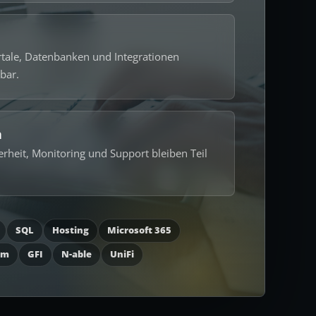
rtale, Datenbanken und Integrationen
bar.
n
erheit, Monitoring und Support bleiben Teil
SQL
Hosting
Microsoft 365
am
GFI
N-able
UniFi