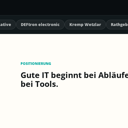
 electronic
Kremp Wetzlar
Rathgeber
WBK
T
POSITIONIERUNG
Gute IT beginnt bei Abläufe
bei Tools.